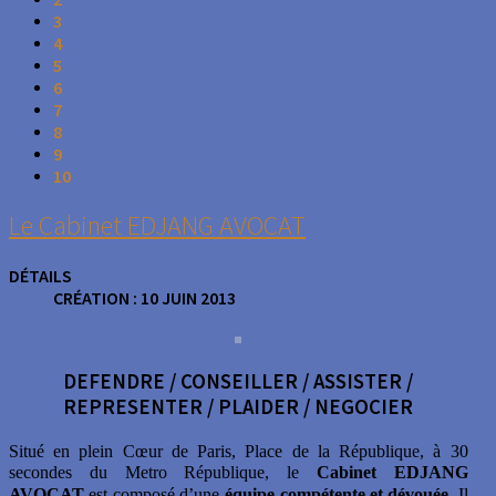
3
4
5
6
7
8
9
10
Le Cabinet EDJANG AVOCAT
DÉTAILS
CRÉATION : 10 JUIN 2013
DEFENDRE / CONSEILLER / ASSISTER /
REPRESENTER / PLAIDER / NEGOCIER
Situé en plein Cœur de Paris, Place de la République, à 30
secondes du Metro République, le
Cabinet EDJANG
AVOCAT
est composé d’une
équipe compétente et dévouée
. Il